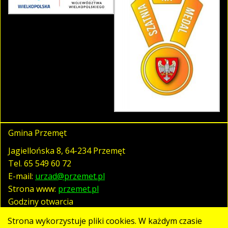
Gmina Przemęt
Jagiellońska 8, 64-234 Przemęt
Tel.
65 549 60 72
E-mail:
urzad@przemet.pl
Strona www:
przemet.pl
Godziny otwarcia
pn. - pt. 07:30 - 15:30
Strona wykorzystuje pliki cookies. W każdym czasie