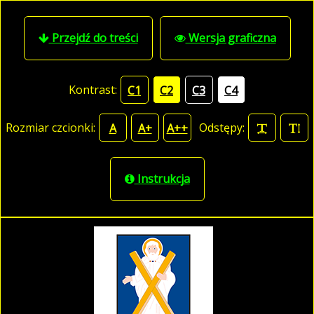
Przejdź do treści
Wersja graficzna
Kontrast:
C1
C2
C3
C4
Rozmiar czcionki:
Odstępy:
A
A+
A++
Instrukcja