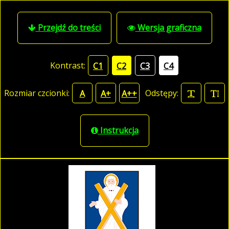
Przejdź do treści
Wersja graficzna
Kontrast:
C1
C2
C3
C4
Rozmiar czcionki:
Odstępy:
A
A+
A++
Instrukcja