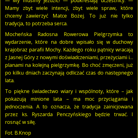
— My musimy jeździć! — podkreślają uczestnicy. —
Mamy zbyt wiele intencji, zbyt wiele spraw, które
chcemy zawierzyć Matce Bożej. To już nie tylko
tradycja, to potrzeba serca.
Mocheńska Radosna Rowerowa Pielgrzymka to
wydarzenie, które na dobre wpisało się w duchowy
krajobraz parafii Mochy. Każdego roku pątnicy wracają
z Jasnej Góry z nowymi doświadczeniami, przeżyciami i…
planami na kolejną pielgrzymkę. Bo choć zmęczeni, już
po kilku dniach zaczynają odliczać czas do następnego
lata.
To piękne świadectwo wiary i wspólnoty, które – jak
pokazują minione lata – ma moc przyciągania i
jednoczenia. A to oznacza, że tradycja zainicjowana
przez ks. Ryszarda Penczyńskiego będzie trwać. I
rosnąć w siłę.
Fot. B.Knop