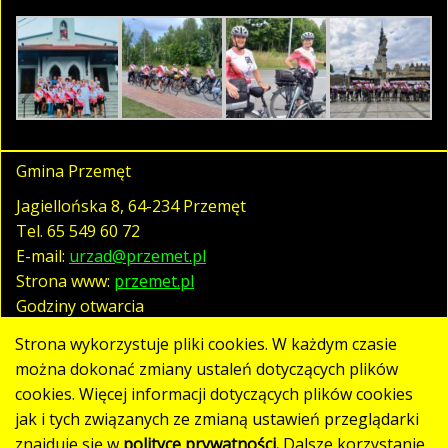
Gmina Przemęt
Jagiellońska 8, 64-234 Przemęt
Tel.
65 549 60 72
E-mail:
urzad@przemet.pl
Strona www:
przemet.pl
Godziny otwarcia
pn. - pt. 07:30 - 15:30
Strona wykorzystuje pliki cookies. W każdym czasie
można dokonać zmiany ustaleń dotyczących plików
cookies. Więcej informacji dotyczących plików cookies
Polityka prywatności
jak i tych związanych ze zmianą ustawień przeglądarki
Klauzula RODO
znajduje się w
polityce prywatności.
Dalsze korzystanie