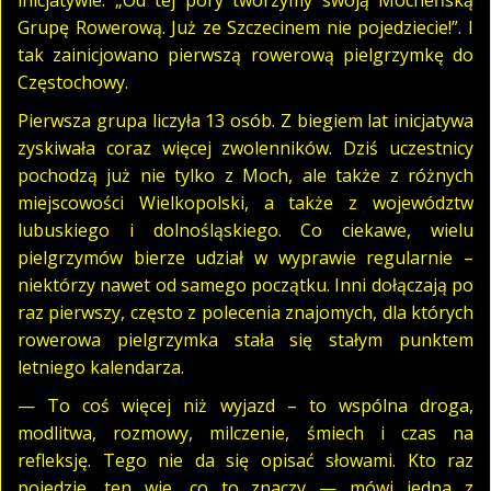
Grupę Rowerową. Już ze Szczecinem nie pojedziecie!”. I
tak zainicjowano pierwszą rowerową pielgrzymkę do
Częstochowy.
Pierwsza grupa liczyła 13 osób. Z biegiem lat inicjatywa
zyskiwała coraz więcej zwolenników. Dziś uczestnicy
pochodzą już nie tylko z Moch, ale także z różnych
miejscowości Wielkopolski, a także z województw
lubuskiego i dolnośląskiego. Co ciekawe, wielu
pielgrzymów bierze udział w wyprawie regularnie –
niektórzy nawet od samego początku. Inni dołączają po
raz pierwszy, często z polecenia znajomych, dla których
rowerowa pielgrzymka stała się stałym punktem
letniego kalendarza.
— To coś więcej niż wyjazd – to wspólna droga,
modlitwa, rozmowy, milczenie, śmiech i czas na
refleksję. Tego nie da się opisać słowami. Kto raz
pojedzie, ten wie, co to znaczy — mówi jedna z