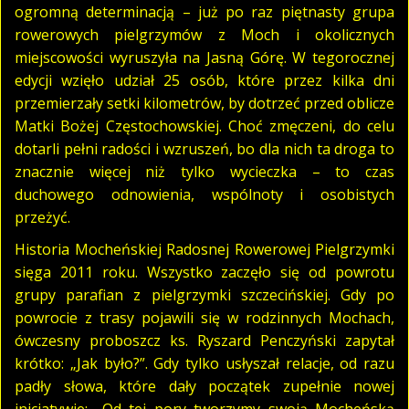
ogromną determinacją – już po raz piętnasty grupa
rowerowych pielgrzymów z Moch i okolicznych
miejscowości wyruszyła na Jasną Górę. W tegorocznej
edycji wzięło udział 25 osób, które przez kilka dni
przemierzały setki kilometrów, by dotrzeć przed oblicze
Matki Bożej Częstochowskiej. Choć zmęczeni, do celu
dotarli pełni radości i wzruszeń, bo dla nich ta droga to
znacznie więcej niż tylko wycieczka – to czas
duchowego odnowienia, wspólnoty i osobistych
przeżyć.
Historia Mocheńskiej Radosnej Rowerowej Pielgrzymki
sięga 2011 roku. Wszystko zaczęło się od powrotu
grupy parafian z pielgrzymki szczecińskiej. Gdy po
powrocie z trasy pojawili się w rodzinnych Mochach,
ówczesny proboszcz ks. Ryszard Penczyński zapytał
krótko: „Jak było?”. Gdy tylko usłyszał relacje, od razu
padły słowa, które dały początek zupełnie nowej
inicjatywie: „Od tej pory tworzymy swoją Mocheńską