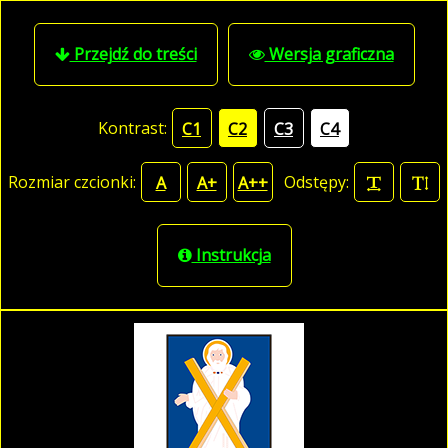
Przejdź do treści
Wersja graficzna
Kontrast:
C1
C2
C3
C4
Rozmiar czcionki:
Odstępy:
A
A+
A++
Instrukcja