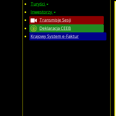
Turyści
Inwestorzy
Transmisje Sesji
Deklaracja CEEB
Krajowy System e-Faktur