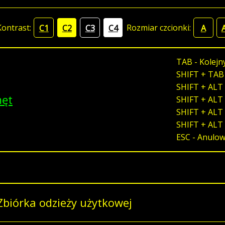
Kontrast:
Rozmiar czcionki:
C1
C2
C3
C4
A
TAB - Kolejn
SHIFT + TAB
SHIFT + ALT 
męt
SHIFT + ALT 
SHIFT + ALT 
SHIFT + ALT
ESC - Anulo
Zbiórka odzieży użytkowej