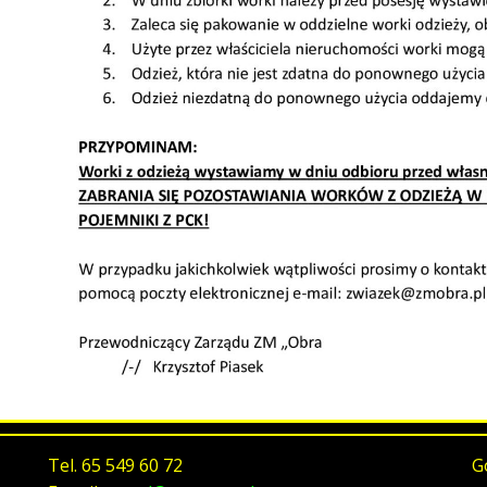
Tel.
65 549 60 72
G