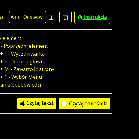
Odstępy:
Instrukcja
A+
A++
y element
 - Poprzedni element
+ F - Wyszukiwarka
+ H - Strona główna
+ M - Zawartość strony
 + 1 - Wybór Menu
wanie podpowiedzi
Czytaj tekst
Czytaj odnośniki