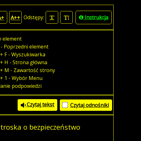
Odstępy:
Instrukcja
A+
A++
y element
 - Poprzedni element
+ F - Wyszukiwarka
+ H - Strona główna
+ M - Zawartość strony
 + 1 - Wybór Menu
wanie podpowiedzi
Czytaj tekst
Czytaj odnośniki
 troska o bezpieczeństwo