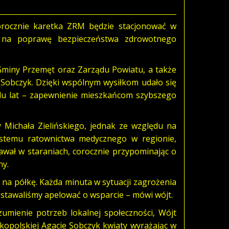
orocznie karetka ZRM będzie stacjonować w
e na poprawę bezpieczeństwa zdrowotnego
 Gminy Przemęt oraz Zarządu Powiatu, a także
Sobczyk. Dzięki wspólnym wysiłkom udało się
ielu lat – zapewnienie mieszkańcom szybszego
 Michała Zielińskiego, jednak ze względu na
ystemu ratownictwa medycznego w regionie,
awał w staraniach, corocznie przypominając o
ny.
 na półkę. Każda minuta w sytuacji zagrożenia
estawaliśmy apelować o wsparcie – mówi wójt.
umienie potrzeb lokalnej społeczności, Wójt
opolskiej Agacie Sobczyk kwiaty wyrażając w