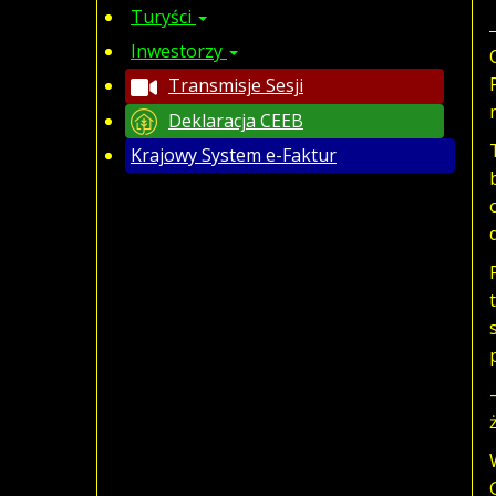
Turyści
Inwestorzy
Transmisje Sesji
Deklaracja CEEB
Krajowy System e-Faktur