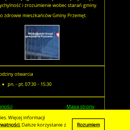
ychylność i zrozumienie wobec starań gminy.
i o zdrowie mieszkańców Gminy Przemęt.
odziny otwarcia
pn. - pt. 07:30 - 15:30
pności
Mapa strony
es. Więcej informacji
ywatności.
Dalsze korzystanie z
Rozumiem