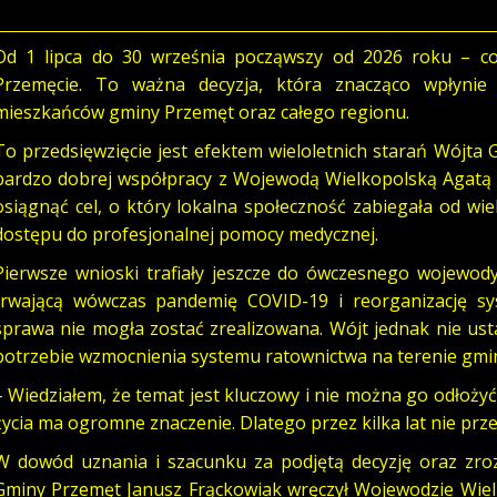
Od 1 lipca do 30 września począwszy od 2026 roku – c
Przemęcie. To ważna decyzja, która znacząco wpłyni
mieszkańców gminy Przemęt oraz całego regionu.
To przedsięwzięcie jest efektem wieloletnich starań Wójta
bardzo dobrej współpracy z Wojewodą Wielkopolską Agatą 
osiągnąć cel, o który lokalna społeczność zabiegała od w
dostępu do profesjonalnej pomocy medycznej.
Pierwsze wnioski trafiały jeszcze do ówczesnego wojewody
trwającą wówczas pandemię COVID-19 i reorganizację s
sprawa nie mogła zostać zrealizowana. Wójt jednak nie ust
potrzebie wzmocnienia systemu ratownictwa na terenie gmi
– Wiedziałem, że temat jest kluczowy i nie można go odłożyć
życia ma ogromne znaczenie. Dlatego przez kilka lat nie prz
W dowód uznania i szacunku za podjętą decyzję oraz zroz
Gminy Przemęt Janusz Frąckowiak wręczył Wojewodzie Wielk