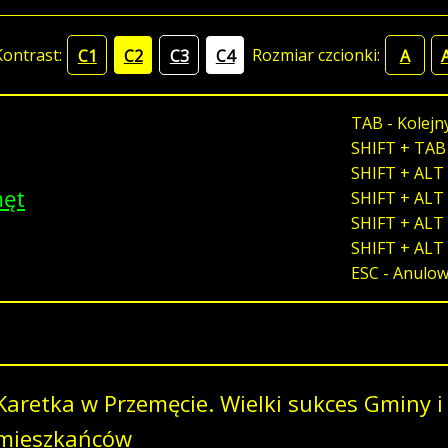
Kontrast:
Rozmiar czcionki:
C1
C2
C3
C4
A
TAB - Kolejn
SHIFT + TAB
SHIFT + ALT 
męt
SHIFT + ALT 
SHIFT + ALT 
SHIFT + ALT
ESC - Anulo
Karetka w Przemęcie. Wielki sukces Gminy i
mieszkańców