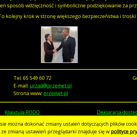
ten sposób wdzięczność i symboliczne podziękowanie za prz
To kolejny krok w stronę większego bezpieczeństwa i trosk
Tel.
65 549 60 72
G
E-mail:
urzad@przemet.pl
Strona www:
przemet.pl
Klauzula RODO
Deklaracja dostę
asie można dokonać zmiany ustaleń dotyczących plików cooki
h ze zmianą ustawień przeglądarki znajduje się w
polityce pr
Strona utworzona w standardzie WCAG 2.1