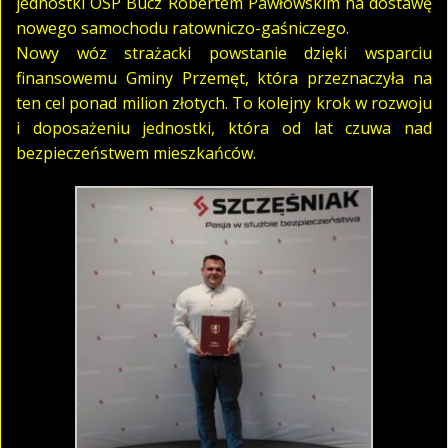
jednostki OSP Bucz Robertem Pawłowskim na dostawę
nowego samochodu ratowniczo-gaśniczego.
Nowy wóz strażacki powstanie dzięki wsparciu
finansowemu Gminy Przemęt, która przeznaczyła na
ten cel ponad milion złotych. To kolejny krok w rozwoju
i doposażeniu jednostki, która od lat czuwa nad
bezpieczeństwem mieszkańców.