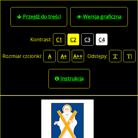
Przejdź do treści
Wersja graficzna
Kontrast:
C1
C2
C3
C4
Rozmiar czcionki:
Odstępy:
A
A+
A++
Instrukcja