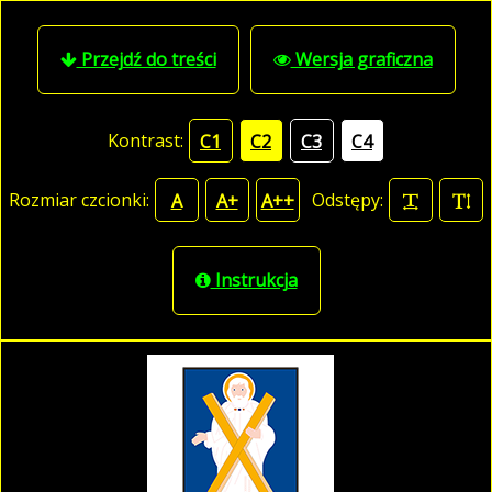
Przejdź do treści
Wersja graficzna
Kontrast:
C1
C2
C3
C4
Rozmiar czcionki:
Odstępy:
A
A+
A++
Instrukcja