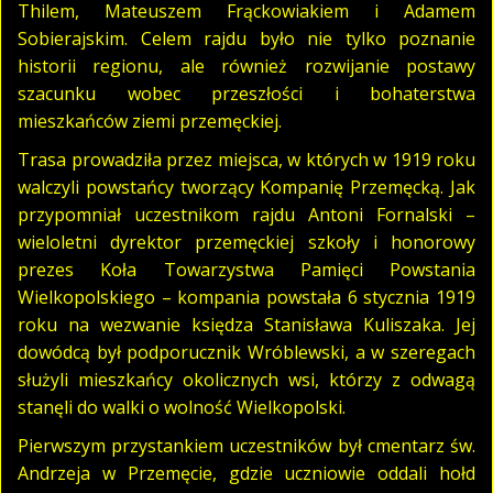
Thilem, Mateuszem Frąckowiakiem i Adamem
Sobierajskim. Celem rajdu było nie tylko poznanie
historii regionu, ale również rozwijanie postawy
szacunku wobec przeszłości i bohaterstwa
mieszkańców ziemi przemęckiej.
Trasa prowadziła przez miejsca, w których w 1919 roku
walczyli powstańcy tworzący Kompanię Przemęcką. Jak
przypomniał uczestnikom rajdu Antoni Fornalski –
wieloletni dyrektor przemęckiej szkoły i honorowy
prezes Koła Towarzystwa Pamięci Powstania
Wielkopolskiego – kompania powstała 6 stycznia 1919
roku na wezwanie księdza Stanisława Kuliszaka. Jej
dowódcą był podporucznik Wróblewski, a w szeregach
służyli mieszkańcy okolicznych wsi, którzy z odwagą
stanęli do walki o wolność Wielkopolski.
Pierwszym przystankiem uczestników był cmentarz św.
Andrzeja w Przemęcie, gdzie uczniowie oddali hołd