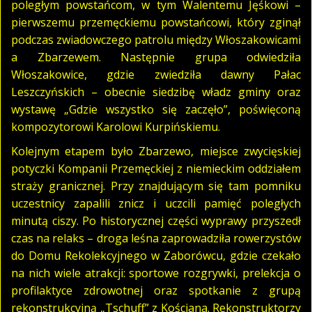
poległym powstańcom, w tym Walentemu Jęśkowi –
pierwszemu przemęckiemu powstańcowi, który zginął
podczas zwiadowczego patrolu między Włoszakowicami
a Zbarzewem. Następnie grupa odwiedziła
Włoszakowice, gdzie zwiedziła dawny Pałac
Leszczyńskich – obecnie siedzibę władz gminy oraz
wystawę „Gdzie wszystko się zaczęło”, poświęconą
kompozytorowi Karolowi Kurpińskiemu.
Kolejnym etapem było Zbarzewo, miejsce zwycięskiej
potyczki Kompanii Przemęckiej z niemieckim oddziałem
straży granicznej. Przy znajdującym się tam pomniku
uczestnicy zapalili znicz i uczcili pamięć poległych
minutą ciszy. Po historycznej części wyprawy przyszedł
czas na relaks – droga leśna zaprowadziła rowerzystów
do Domu Rekolekcyjnego w Zaborówcu, gdzie czekało
na nich wiele atrakcji: sportowe rozgrywki, prelekcja o
profilaktyce zdrowotnej oraz spotkanie z grupą
rekonstrukcyjną „Tschuff” z Kościana. Rekonstruktorzy