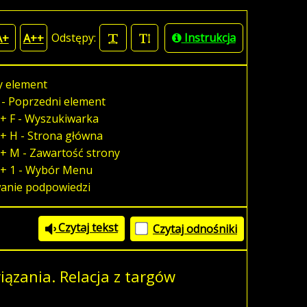
Odstępy:
Instrukcja
A+
A++
y element
 - Poprzedni element
+ F - Wyszukiwarka
+ H - Strona główna
+ M - Zawartość strony
 + 1 - Wybór Menu
wanie podpowiedzi
Czytaj tekst
Czytaj odnośniki
ązania. Relacja z targów