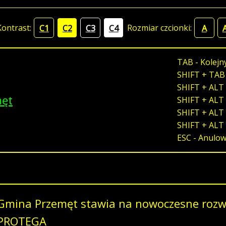
Kontrast:
Rozmiar czcionki:
C1
C2
C3
C4
A
TAB - Kolejn
SHIFT + TAB
SHIFT + ALT 
męt
SHIFT + ALT 
SHIFT + ALT 
SHIFT + ALT
ESC - Anulo
Gmina Przemęt stawia na nowoczesne rozwi
PROTEGA