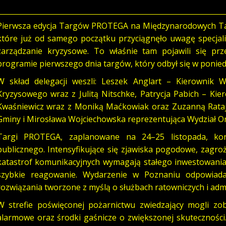
Pierwsza edycja Targów PROTEGA na Międzynarodowych Ta
które już od samego początku przyciągnęło uwagę specjali
zarządzanie kryzysowe. To właśnie tam pojawili się prz
programie pierwszego dnia targów, który odbył się w poniedz
W skład delegacji weszli: Leszek Anglart – Kierownik 
Kryzysowego wraz z Julitą Nitschke, Patrycja Pabich – Kie
Kwaśniewicz wraz z Moniką Maćkowiak oraz Zuzanną Ratajc
Gminy i Mirosława Wojciechowska reprezentująca Wydział Or
Targi PROTEGA, zaplanowane na 24–25 listopada, kon
publicznego. Intensyfikujące się zjawiska pogodowe, zagro
katastrof komunikacyjnych wymagają stałego inwestowania
szybkie reagowanie. Wydarzenie w Poznaniu odpowiada
rozwiązania tworzone z myślą o służbach ratowniczych i admin
W strefie poświęconej pożarnictwu zwiedzający mogli zo
alarmowe oraz środki gaśnicze o zwiększonej skutecznośc