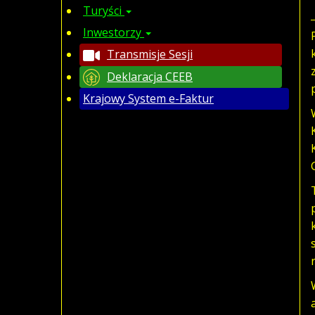
Turyści
Inwestorzy
Transmisje Sesji
Deklaracja CEEB
Krajowy System e-Faktur