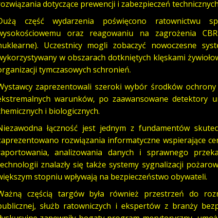
rozwiązania dotyczące prewencji i zabezpieczeń techniczny
Dużą część wydarzenia poświęcono ratownictwu sp
wysokościowemu oraz reagowaniu na zagrożenia CBRN (
nuklearne). Uczestnicy mogli zobaczyć nowoczesne sys
wykorzystywany w obszarach dotkniętych klęskami żywiołow
organizacji tymczasowych schronień.
Wystawcy zaprezentowali szeroki wybór środków ochrony 
ekstremalnych warunków, po zaawansowane detektory um
chemicznych i biologicznych.
Niezawodna łączność jest jednym z fundamentów skutecz
zaprezentowano rozwiązania informatyczne wspierające ce
raportowania, analizowania danych i sprawnego prze
technologii znalazły się także systemy sygnalizacji pożaro
większym stopniu wpływają na bezpieczeństwo obywateli.
Ważną częścią targów była również przestrzeń do rozm
publicznej, służb ratowniczych i ekspertów z branży bezp