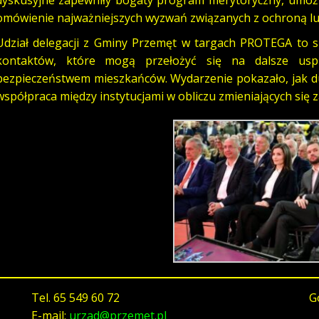
dyskusyjne zapewniły bogaty program merytoryczny, umożl
omówienie najważniejszych wyzwań związanych z ochroną lu
Udział delegacji z Gminy Przemęt w targach PROTEGA to s
kontaktów, które mogą przełożyć się na dalsze uspr
bezpieczeństwem mieszkańców. Wydarzenie pokazało, jak du
współpraca między instytucjami w obliczu zmieniających się 
Tel.
65 549 60 72
G
E-mail:
urzad@przemet.pl