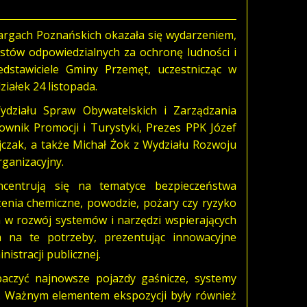
rgach Poznańskich okazała się wydarzeniem,
stów odpowiedzialnych za ochronę ludności i
edstawiciele Gminy Przemęt, uczestnicząc w
iałek 24 listopada.
Wydziału Spraw Obywatelskich i Zarządzania
rownik Promocji i Turystyki, Prezes PPK Józef
zak, a także Michał Żok z Wydziału Rozwoju
ganizacyjny.
centrują się na tematyce bezpieczeństwa
żenia chemiczne, powodzie, pożary czy ryzyko
 w rozwój systemów i narzędzi wspierających
 na te potrzeby, prezentując innowacyjne
istracji publicznej.
baczyć najnowsze pojazdy gaśnicze, systemy
i. Ważnym elementem ekspozycji były również