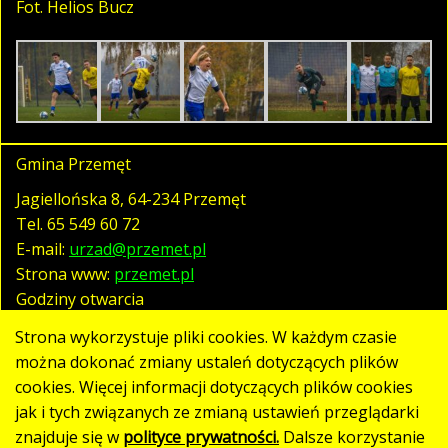
Fot. Helios Bucz
Gmina Przemęt
Jagiellońska 8, 64-234 Przemęt
Tel.
65 549 60 72
E-mail:
urzad@przemet.pl
Strona www:
przemet.pl
Godziny otwarcia
pn. - pt. 07:30 - 15:30
Strona wykorzystuje pliki cookies. W każdym czasie
można dokonać zmiany ustaleń dotyczących plików
cookies. Więcej informacji dotyczących plików cookies
Polityka prywatności
jak i tych związanych ze zmianą ustawień przeglądarki
Klauzula RODO
znajduje się w
polityce prywatności.
Dalsze korzystanie