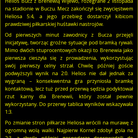
Helios Bucz z Brenewią Wijewo, rozegrane 2 listopada
na stadionie w Buczu. Mecz zakończył się zwycięstwem
Heliosa 5:4, a jego przebieg dostarczył kibicom
prawdziwej piłkarskiej huśtawki nastrojów.
Od pierwszych minut zawodnicy z Bucza przejęli
inicjatywę, tworząc groźne sytuacje pod bramką rywali.
Mimo dwóch stuprocentowych okazji to Brenewia jako
pierwsza cieszyła się z prowadzenia, wykorzystując
swój pierwszy celny strzał. Chwilę później goście
podwyższyli wynik na 2:0. Helios nie dał jednak za
wygraną – konsekwentna gra przyniosła bramkę
kontaktową, lecz tuż przed przerwą sędzia podyktował
rzut karny dla Brenewii, który został pewnie
wykorzystany. Do przerwy tablica wyników wskazywała
1:3.
Po zmianie stron piłkarze Heliosa wrócili na murawę z
ogromną wolą walki. Najpierw Kornel zdobył gola na
2:3, a chwilę później gospodarze doprowadzili do