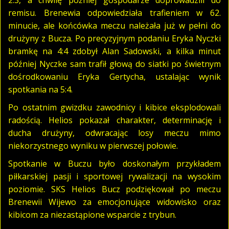
remisu. Brenewia odpowiedziała trafieniem w 62.
minucie, ale końcówka meczu należała już w pełni do
drużyny z Bucza. Po precyzyjnym podaniu Eryka Nyczki
bramkę na 4:4 zdobył Alan Sadowski, a kilka minut
później Nyczke sam trafił głową do siatki po świetnym
dośrodkowaniu Eryka Gertycha, ustalając wynik
spotkania na 5:4.
Po ostatnim gwizdku zawodnicy i kibice eksplodowali
radością. Helios pokazał charakter, determinację i
ducha drużyny, odwracając losy meczu mimo
niekorzystnego wyniku w pierwszej połowie.
Spotkanie w Buczu było doskonałym przykładem
piłkarskiej pasji i sportowej rywalizacji na wysokim
poziomie. SKS Helios Bucz podziękował po meczu
Brenewii Wijewo za emocjonujące widowisko oraz
kibicom za niezastąpione wsparcie z trybun.