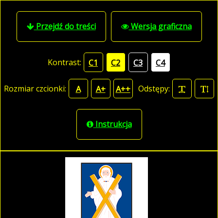
Przejdź do treści
Wersja graficzna
Kontrast:
C1
C2
C3
C4
Rozmiar czcionki:
Odstępy:
A
A+
A++
Instrukcja