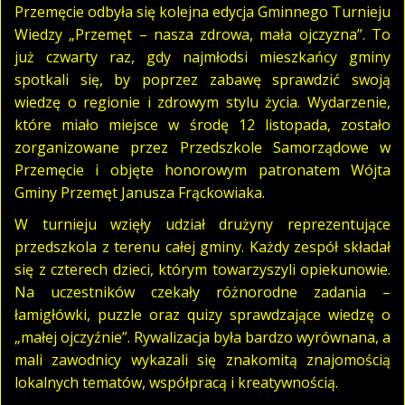
Przemęcie odbyła się kolejna edycja Gminnego Turnieju
Wiedzy „Przemęt – nasza zdrowa, mała ojczyzna”. To
już czwarty raz, gdy najmłodsi mieszkańcy gminy
spotkali się, by poprzez zabawę sprawdzić swoją
wiedzę o regionie i zdrowym stylu życia. Wydarzenie,
które miało miejsce w środę 12 listopada, zostało
zorganizowane przez Przedszkole Samorządowe w
Przemęcie i objęte honorowym patronatem Wójta
Gminy Przemęt Janusza Frąckowiaka.
W turnieju wzięły udział drużyny reprezentujące
przedszkola z terenu całej gminy. Każdy zespół składał
się z czterech dzieci, którym towarzyszyli opiekunowie.
Na uczestników czekały różnorodne zadania –
łamigłówki, puzzle oraz quizy sprawdzające wiedzę o
„małej ojczyźnie”. Rywalizacja była bardzo wyrównana, a
mali zawodnicy wykazali się znakomitą znajomością
lokalnych tematów, współpracą i kreatywnością.