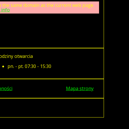
tly the same domain as the current web page.
 info
odziny otwarcia
pn. - pt. 07:30 - 15:30
pności
Mapa strony