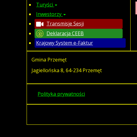
Turyści
Inwestorzy
Transmisje Sesji
Deklaracja CEEB
Krajowy System e-Faktur
Gmina Przemęt
Jagiellońska 8, 64-234 Przemęt
Polityka prywatności