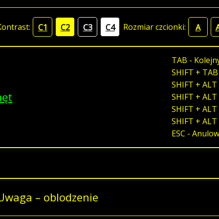
Kontrast:
Rozmiar czcionki:
C1
C2
C3
C4
A
TAB - Kolejn
SHIFT + TAB
SHIFT + ALT 
męt
SHIFT + ALT 
SHIFT + ALT 
SHIFT + ALT
ESC - Anulo
Uwaga – oblodzenie