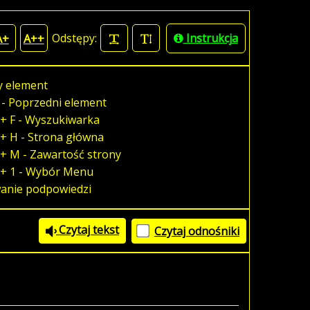
Odstępy:
Instrukcja
A+
A++
y element
 - Poprzedni element
+ F - Wyszukiwarka
+ H - Strona główna
+ M - Zawartość strony
 + 1 - Wybór Menu
wanie podpowiedzi
Czytaj tekst
Czytaj odnośniki