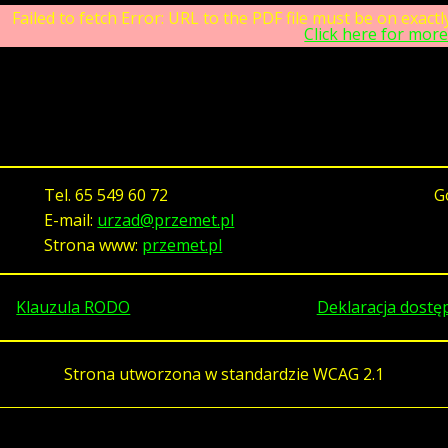
Failed to fetch Error: URL to the PDF file must be on exac
Click here for more
Tel.
65 549 60 72
G
E-mail:
urzad@przemet.pl
Strona www:
przemet.pl
Klauzula RODO
Deklaracja dostę
Strona utworzona w standardzie WCAG 2.1