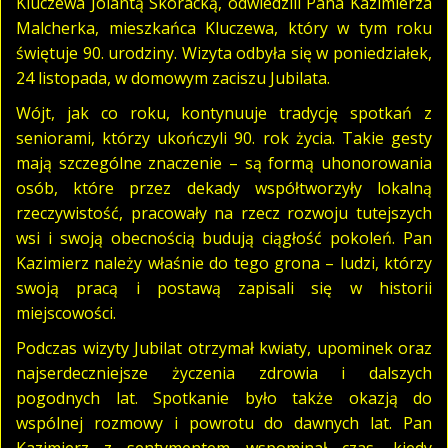
Kluczewa Jolantą Skoracką, odwiedzili Pana Kazimierza
Malcherka, mieszkańca Kluczewa, który w tym roku
świętuje 90. urodziny. Wizyta odbyła się w poniedziałek,
24 listopada, w domowym zaciszu Jubilata.
Wójt, jak co roku, kontynuuje tradycję spotkań z
seniorami, którzy ukończyli 90. rok życia. Takie gesty
mają szczególne znaczenie – są formą uhonorowania
osób, które przez dekady współtworzyły lokalną
rzeczywistość, pracowały na rzecz rozwoju tutejszych
wsi i swoją obecnością budują ciągłość pokoleń. Pan
Kazimierz należy właśnie do tego grona – ludzi, którzy
swoją pracą i postawą zapisali się w historii
miejscowości.
Podczas wizyty Jubilat otrzymał kwiaty, upominek oraz
najserdeczniejsze życzenia zdrowia i dalszych
pogodnych lat. Spotkanie było także okazją do
wspólnej rozmowy i powrotu do dawnych lat. Pan
Kazimierz z sentymentem wspominał czas, kiedy