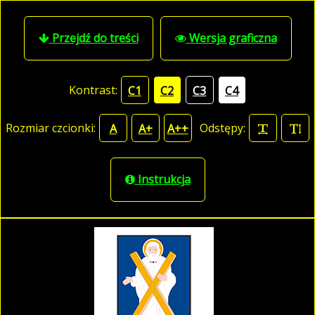
Przejdź do treści
Wersja graficzna
Kontrast:
C1
C2
C3
C4
Rozmiar czcionki:
Odstępy:
A
A+
A++
Instrukcja