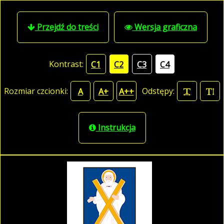
Przejdź do treści
Wersja graficzna
Kontrast:
C1
C2
C3
C4
Rozmiar czcionki:
Odstępy:
A
A+
A++
Instrukcja