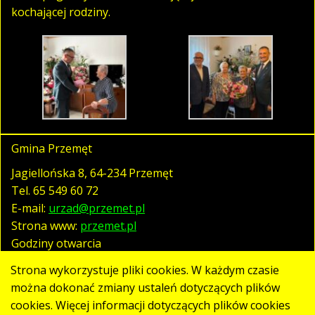
kochającej rodziny.
Gmina Przemęt
Jagiellońska 8, 64-234 Przemęt
Tel.
65 549 60 72
E-mail:
urzad@przemet.pl
Strona www:
przemet.pl
Godziny otwarcia
pn. - pt. 07:30 - 15:30
Strona wykorzystuje pliki cookies. W każdym czasie
można dokonać zmiany ustaleń dotyczących plików
cookies. Więcej informacji dotyczących plików cookies
Polityka prywatności