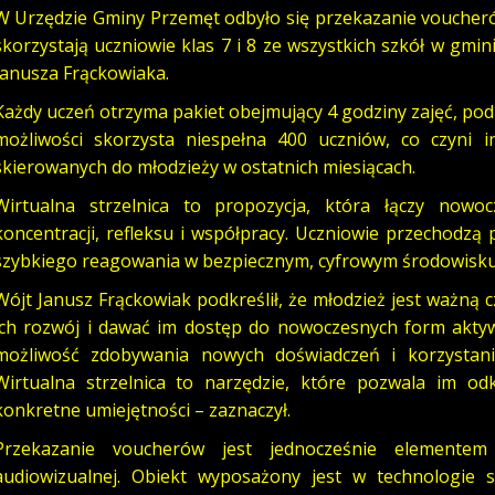
W Urzędzie Gminy Przemęt odbyło się przekazanie voucherów 
skorzystają uczniowie klas 7 i 8 ze wszystkich szkół w gmin
Janusza Frąckowiaka.
Każdy uczeń otrzyma pakiet obejmujący 4 godziny zajęć, podz
możliwości skorzysta niespełna 400 uczniów, co czyni i
skierowanych do młodzieży w ostatnich miesiącach.
Wirtualna strzelnica to propozycja, która łączy nowo
koncentracji, refleksu i współpracy. Uczniowie przechodzą
szybkiego reagowania w bezpiecznym, cyfrowym środowisku
Wójt Janusz Frąckowiak podkreślił, że młodzież jest ważną c
ich rozwój i dawać im dostęp do nowoczesnych form aktyw
możliwość zdobywania nowych doświadczeń i korzystania
Wirtualna strzelnica to narzędzie, które pozwala im o
konkretne umiejętności – zaznaczył.
Przekazanie voucherów jest jednocześnie elementem p
audiowizualnej. Obiekt wyposażony jest w technologie s