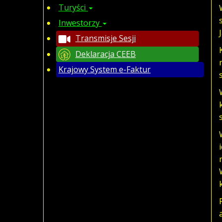
Turyści
Inwestorzy
Transmisje Sesji
Deklaracja CEEB
Krajowy System e-Faktur