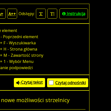
Odstępy:
Instrukcja
A+
A++
y element
 - Poprzedni element
+ F - Wyszukiwarka
+ H - Strona główna
+ M - Zawartość strony
 + 1 - Wybór Menu
wanie podpowiedzi
Czytaj tekst
Czytaj odnośniki
 nowe możliwości strzelnicy