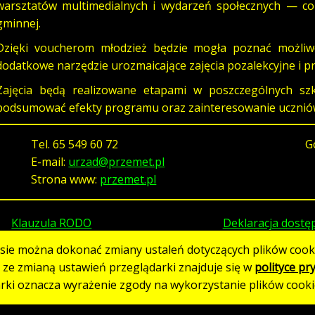
warsztatów multimedialnych i wydarzeń społecznych — c
gminnej.
Dzięki voucherom młodzież będzie mogła poznać możliwoś
dodatkowe narzędzie urozmaicające zajęcia pozalekcyjne i pr
Zajęcia będą realizowane etapami w poszczególnych szk
podsumować efekty programu oraz zainteresowanie uczniów
Tel.
65 549 60 72
G
E-mail:
urzad@przemet.pl
Strona www:
przemet.pl
Klauzula RODO
Deklaracja dostę
asie można dokonać zmiany ustaleń dotyczących plików cooki
h ze zmianą ustawień przeglądarki znajduje się w
polityce pr
Strona utworzona w standardzie WCAG 2.1
arki oznacza wyrażenie zgody na wykorzystanie plików cooki