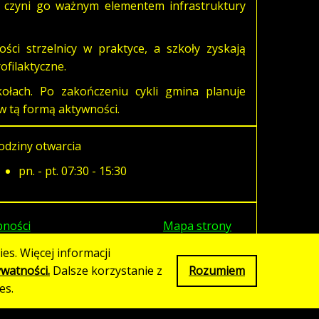
o czyni go ważnym elementem infrastruktury
ci strzelnicy w praktyce, a szkoły zyskają
ofilaktyczne.
ołach. Po zakończeniu cykli gmina planuje
 tą formą aktywności.
odziny otwarcia
pn. - pt. 07:30 - 15:30
pności
Mapa strony
es. Więcej informacji
ywatności.
Dalsze korzystanie z
Rozumiem
es.