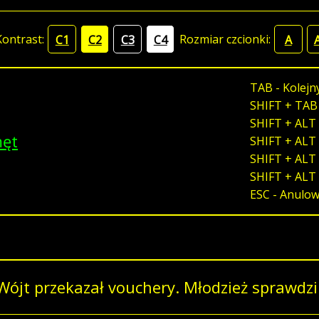
Kontrast:
Rozmiar czcionki:
C1
C2
C3
C4
A
TAB - Kolejn
SHIFT + TAB
SHIFT + ALT 
męt
SHIFT + ALT 
SHIFT + ALT 
SHIFT + ALT
ESC - Anulo
Wójt przekazał vouchery. Młodzież sprawdzi