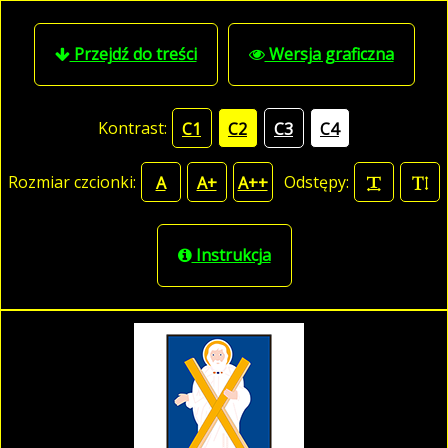
Przejdź do treści
Wersja graficzna
Kontrast:
C1
C2
C3
C4
Rozmiar czcionki:
Odstępy:
A
A+
A++
Instrukcja