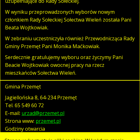
uzupełniające do Rady Sołeckiej.
W wyniku przeprowadzonych wyborów nowym
członkiem Rady Sołeckiej Sołectwa Wieleń została Pani
Beata Wojtkowiak.
W zebraniu uczestniczyła również Przewodnicząca Rady
Gminy Przemęt Pani Monika Maćkowiak.
Serdecznie gratulujemy wyboru oraz życzymy Pani
Beacie Wojtkowiak owocnej pracy na rzecz
mieszkańców Sołectwa Wieleń.
Gmina Przemęt
Jagiellońska 8, 64-234 Przemęt
Tel.
65 549 60 72
E-mail:
urzad@przemet.pl
Strona www:
przemet.pl
Godziny otwarcia
pn. - pt. 07:30 - 15:30