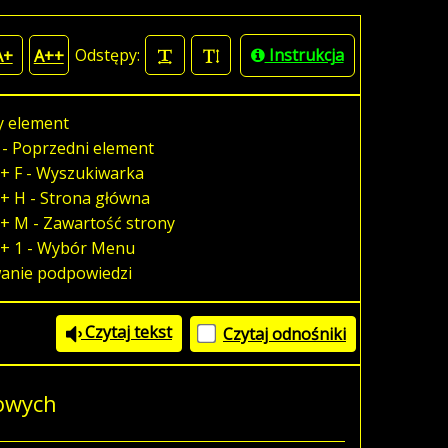
Odstępy:
Instrukcja
A+
A++
y element
 - Poprzedni element
+ F - Wyszukiwarka
+ H - Strona główna
+ M - Zawartość strony
 + 1 - Wybór Menu
wanie podpowiedzi
Czytaj tekst
Czytaj odnośniki
dowych