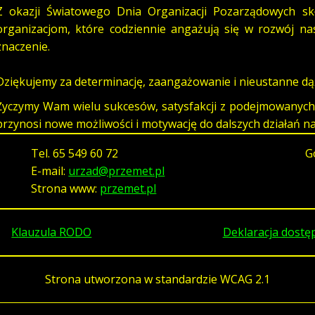
Z okazji Światowego Dnia Organizacji Pozarządowych s
organizacjom, które codziennie angażują się w rozwój n
znaczenie.
Dziękujemy za determinację, zaangażowanie i nieustanne dąż
Życzymy Wam wielu sukcesów, satysfakcji z podejmowanych i
przynosi nowe możliwości i motywację do dalszych działań n
Tel.
65 549 60 72
G
E-mail:
urzad@przemet.pl
Strona www:
przemet.pl
Klauzula RODO
Deklaracja dostę
Strona utworzona w standardzie WCAG 2.1