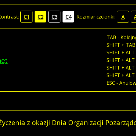
Kontrast:
Rozmiar czcionki:
C1
C2
C3
C4
A
TAB - Kolejn
SHIFT + TAB
SHIFT + ALT 
męt
SHIFT + ALT 
SHIFT + ALT 
SHIFT + ALT
ESC - Anulo
Życzenia z okazji Dnia Organizacji Pozarzą