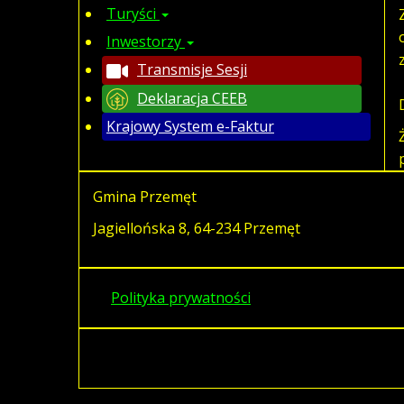
Turyści
Inwestorzy
Transmisje Sesji
Deklaracja CEEB
Krajowy System e-Faktur
Gmina Przemęt
Jagiellońska 8, 64-234 Przemęt
Polityka prywatności