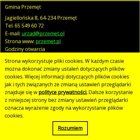
Gmina Przemęt
Jagiellońska 8, 64-234 Przemęt
Tel.
65 549 60 72
E-mail:
urzad@przemet.pl
Strona www:
przemet.pl
Godziny otwarcia
pn. - pt. 07:30 - 15:30
Strona wykorzystuje pliki cookies. W każdym czasie
można dokonać zmiany ustaleń dotyczących plików
cookies. Więcej informacji dotyczących plików cookies
Polityka prywatności
jak i tych związanych ze zmianą ustawień przeglądarki
Klauzula RODO
znajduje się w
polityce prywatności.
Dalsze korzystanie
Deklaracja dostępności
z niniejszej strony bez zmiany ustawień przeglądarki
oznacza wyrażenie zgody na wykorzystanie plików
Mapa strony
cookies.
Rozumiem
Strona utworzona w standardzie WCAG 2.1