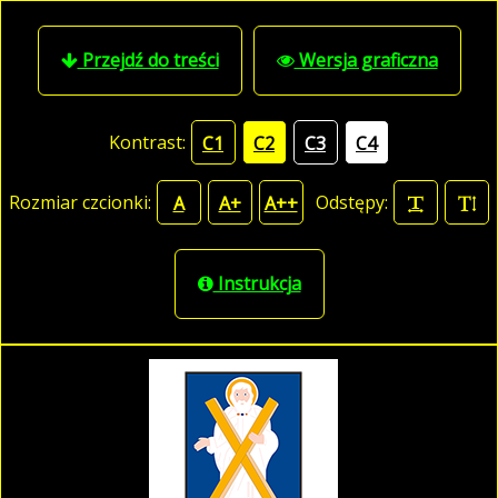
Przejdź do treści
Wersja graficzna
Kontrast:
C1
C2
C3
C4
Rozmiar czcionki:
Odstępy:
A
A+
A++
Instrukcja