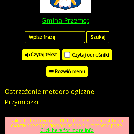
Gmina Przemęt
Czytaj tekst
Czytaj odnośniki
Rozwiń menu
Ostrzeżenie meteorologiczne –
Przymrozki
Failed to fetch Error: URL to the PDF file must be on
exactly the same domain as the current web page.
Click here for more info