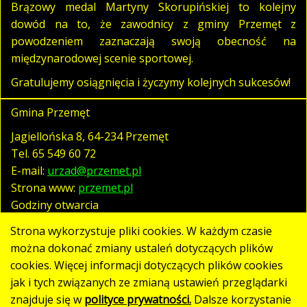
Brązowy medal Martyny Skorupińskiej to kolejny
dowód na to, że zawodnicy z gminy Przemęt z
powodzeniem zaznaczają swoją obecność na
międzynarodowej scenie sportowej.
Gratulujemy osiągnięcia i życzymy kolejnych sukcesów!
Gmina Przemęt
Jagiellońska 8, 64-234 Przemęt
Tel.
65 549 60 72
E-mail:
urzad@przemet.pl
Strona www:
przemet.pl
Godziny otwarcia
pn. - pt. 07:30 - 15:30
Strona wykorzystuje pliki cookies. W każdym czasie
można dokonać zmiany ustaleń dotyczących plików
cookies. Więcej informacji dotyczących plików cookies
Polityka prywatności
jak i tych związanych ze zmianą ustawień przeglądarki
Klauzula RODO
znajduje się w
polityce prywatności.
Dalsze korzystanie