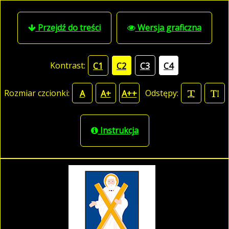
Przejdź do treści
Wersja graficzna
Kontrast:
C1
C2
C3
C4
Rozmiar czcionki:
Odstępy:
A
A+
A++
Instrukcja