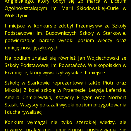
Angielskiego, który odbył się 26 marca w Liceum
Ogólnokształcącym im. Marii Skłodowskiej-Curie w
Wolsztynie.
I miejsce w konkursie zdobył Przemysław ze Szkoły
Podstawowej im. Budowniczych Szkoły w Starkowie,
potwierdzając bardzo wysoki poziom wiedzy oraz
umiejętności językowych.
Na podium znalazł się również Jan Wojciechowski ze
Szkoły Podstawowej im. Powstańców Wielkopolskich w
Przemęcie, który wywalczył wysokie III miejsce.
Szkołę w Starkowie reprezentowali także Piotr oraz
Mikołaj. Z kolei szkołę w Przemęcie: Letycja Laferska,
Amelia Chmielewska, Ksawery Flieger oraz Norbert
Stasik. Wszyscy pokazali wysoki poziom przygotowania
i ducha rywalizacji.
Konkurs wymagał nie tylko szerokiej wiedzy, ale
również praktycznej umiejętności posługiwania się