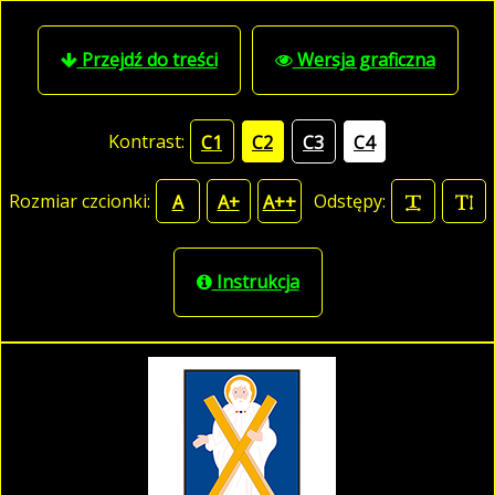
Przejdź do treści
Wersja graficzna
Kontrast:
C1
C2
C3
C4
Rozmiar czcionki:
Odstępy:
A
A+
A++
Instrukcja