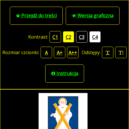
Przejdź do treści
Wersja graficzna
Kontrast:
C1
C2
C3
C4
Rozmiar czcionki:
Odstępy:
A
A+
A++
Instrukcja