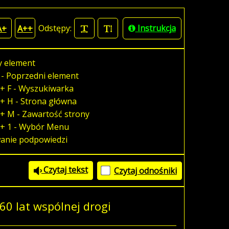
Odstępy:
Instrukcja
A+
A++
y element
 - Poprzedni element
+ F - Wyszukiwarka
+ H - Strona główna
+ M - Zawartość strony
 + 1 - Wybór Menu
wanie podpowiedzi
Czytaj tekst
Czytaj odnośniki
0 lat wspólnej drogi