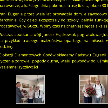
na rowerze, a każdego dnia pokonuje trasę liczącą około 30 
Pani Eugenia przez wiele lat prowadziła dom, a zawodowo 
Barchlinie. Gdy dzieci uczęszczały do szkoły, pełniła funk
Podstawowej w Buczu. Wolny czas najchętniej spędza z książk
Podczas spotkania wójt Janusz Frąckowiak pogratulował Ju
za przykład trwałego małżeństwa opartego na miłości, 
rodzinę.
Z okazji Diamentowych Godów składamy Państwu Eugenii 
życzenia zdrowia, pogody ducha, wielu powodów do uśmiech
wzajemnej życzliwości.