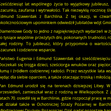
Sześćdziesiąt lat wspólnego życia to wyjątkowy jubileusz
szacunku, zaufania i wytrwałości. Tak niezwykłą rocznicę
Edmund Szawerdak z Barchlina. Z tej okazji, w czwart
okolicznościowym upominkiem odwiedził Jubilatów wójt Gmi
Diamentowe Gody to jedno z najpiękniejszych wydarzeń w ż
to tysiące wspólnie przeżytych dni, pokonanych trudności, ro
całej rodziny. To jubileusz, który przypomina o wartośc
szacunek i codzienne wsparcie.
Państwo Eugenia i Edmund Szawerdak od sześćdziesięciu 
Doczekali się trojga dzieci, sześciorga wnuków oraz pięci
dumą i źródłem codziennej radości. Przez wszystkie lata 
będąc dla siebie oparciem, a także otaczając troską i miłości
Pan Edmund urodził się na terenach dzisiejszej Litwy. 
przesiedleń, zamieszkał wraz z rodziną w Wielkopolsce.
latach 70. osiedlił się w Barchlinie, gdzie rozpoczął pracę w
lat działał także w Ochotniczej Straży Pożarnej w Barch
Młodzieżowej Drużyny Pożarniczej. Dziś nadal pozostaje bard