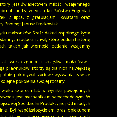
, który jest świadectwem miłości, wzajemnego
 ślubu obchodzą w tym roku Państwo Eugenia i
ek 2 lipca, z gratulacjami, kwiatami oraz
ny Przemęt Janusz Frąckowiak.
yciu małżonków. Sześć dekad wspólnego życia
dzinnych radości i chwil, które budują historię
iach takich jak wierność, oddanie, wzajemny
lat tworzą zgodne i szczęśliwe małżeństwo.
orga prawnuków, którzy są dla nich największą
wspólnie pokonywali życiowe wyzwania, zawsze
ą kolejne pokolenia swojej rodziny.
W wieku czterech lat, w wyniku powojennych
 Z zawodu jest mechanikiem samochodowym. W
 miejscowej Spółdzielni Produkcyjnej. Od młodych
linie. Był współzałożycielem oraz opiekunem
zo aktywny – jego największą pasją jest jazda