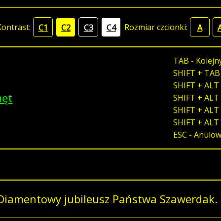
Kontrast:
Rozmiar czcionki:
C1
C2
C3
C4
A
TAB - Kolejn
SHIFT + TAB
SHIFT + ALT 
męt
SHIFT + ALT 
SHIFT + ALT 
SHIFT + ALT
ESC - Anulo
Diamentowy jubileusz Państwa Szawerdak. 6