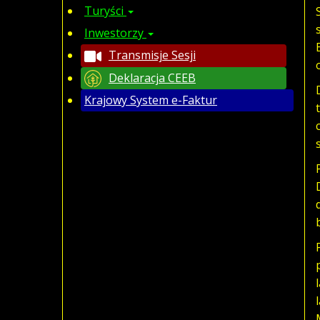
Turyści
Inwestorzy
Transmisje Sesji
Deklaracja CEEB
Krajowy System e-Faktur