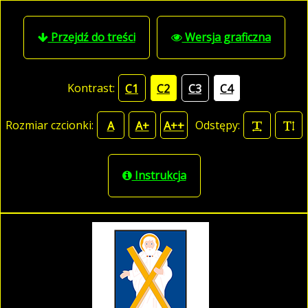
Przejdź do treści
Wersja graficzna
Kontrast:
C1
C2
C3
C4
Rozmiar czcionki:
Odstępy:
A
A+
A++
Instrukcja