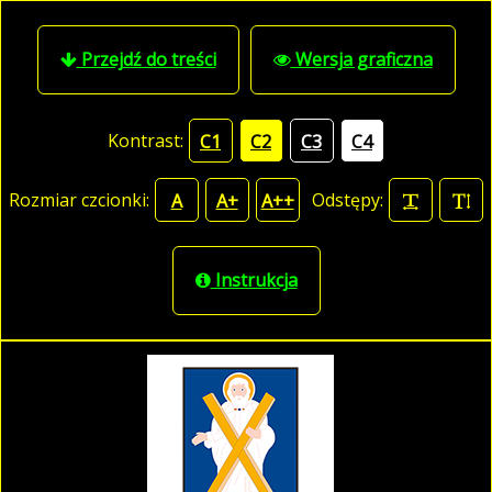
Przejdź do treści
Wersja graficzna
Kontrast:
C1
C2
C3
C4
Rozmiar czcionki:
Odstępy:
A
A+
A++
Instrukcja