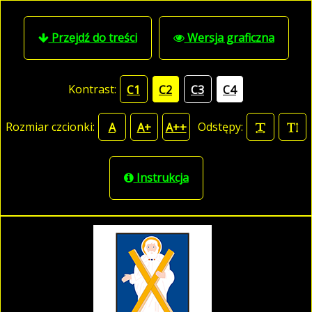
Przejdź do treści
Wersja graficzna
Kontrast:
C1
C2
C3
C4
Rozmiar czcionki:
Odstępy:
A
A+
A++
Instrukcja