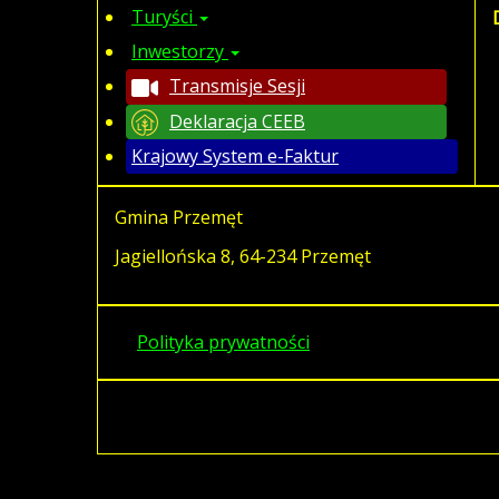
Turyści
Inwestorzy
Transmisje Sesji
Deklaracja CEEB
Krajowy System e-Faktur
Gmina Przemęt
Jagiellońska 8, 64-234 Przemęt
Polityka prywatności