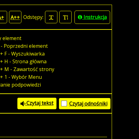
Odstępy:
Instrukcja
A+
A++
y element
 - Poprzedni element
+ F - Wyszukiwarka
+ H - Strona główna
+ M - Zawartość strony
 + 1 - Wybór Menu
wanie podpowiedzi
Czytaj tekst
Czytaj odnośniki