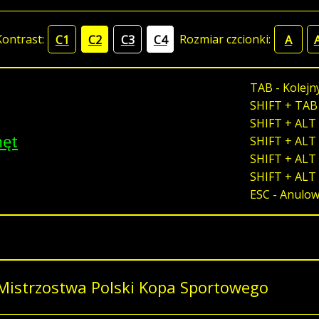
Kontrast:
Rozmiar czcionki:
C1
C2
C3
C4
A
TAB - Kolejn
SHIFT + TAB
SHIFT + ALT 
męt
SHIFT + ALT 
SHIFT + ALT 
SHIFT + ALT
ESC - Anulo
Mistrzostwa Polski Kopa Sportowego