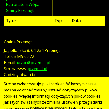
Patronatem Wójta
Gminy Przemęt
Tytuł
Typ
Data
Gmina Przemęt
Jagiellońska 8, 64-234 Przemęt
Tel.
65 549 60 72
E-mail:
urzad@przemet.pl
Strona www:
przemet.pl
Godziny otwarcia
pn. - pt. 07:30 - 15:30
Strona wykorzystuje pliki cookies. W każdym czasie
można dokonać zmiany ustaleń dotyczących plików
cookies. Więcej informacji dotyczących plików cookies
Polityka prywatności
jak i tych związanych ze zmianą ustawień przeglądarki
Klauzula RODO
znajduje się w
polityce prywatności.
Dalsze korzystanie