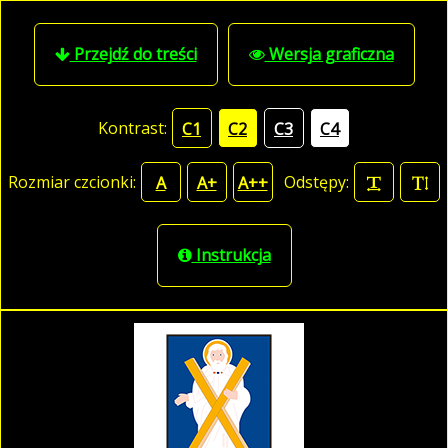
Przejdź do treści
Wersja graficzna
Kontrast:
C1
C2
C3
C4
Rozmiar czcionki:
Odstępy:
A
A+
A++
Instrukcja